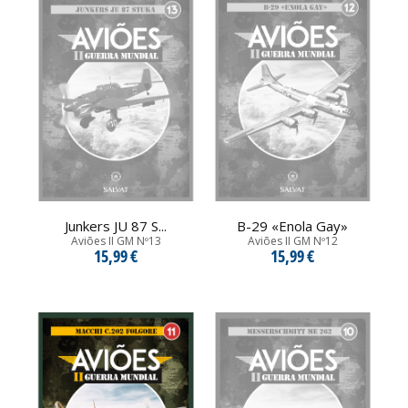
Junkers JU 87 S...
B-29 «Enola Gay»
Aviões II GM Nº13
Aviões II GM Nº12
15,99 €
15,99 €