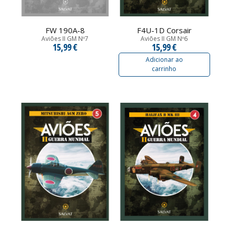
FW 190A-8
F4U-1D Corsair
Aviões II GM Nº7
Aviões II GM Nº6
15,99 €
15,99 €
Adicionar ao
carrinho