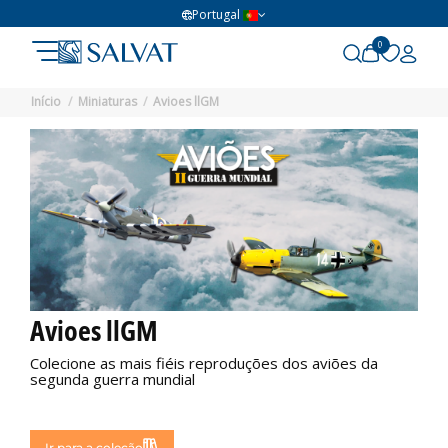
Portugal
0
Início
Miniaturas
Avioes llGM
Avioes llGM
Colecione as mais fiéis reproduções dos aviões da
segunda guerra mundial
Não disponível
Ir para a coleção