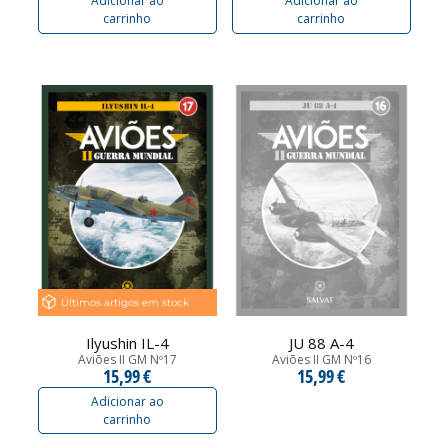
Adicionar ao
Adicionar ao
carrinho
carrinho
Últimos artigos em stock
Ilyushin IL-4
JU 88 A-4
Aviões II GM Nº17
Aviões II GM Nº16
15,99 €
15,99 €
Adicionar ao
carrinho