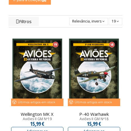
Filtros
Relevância, inversa
19
Últimos artigos em stock
Últimos artigos em stock
Wellington MK X
P-40 Warhawk
Aviões II GM Nº19
Aviões II GM Nº18
15,99 €
15,99 €