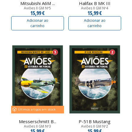
Mitsubishi A6M ...
Halifax B MK III
Aviões II GM Nº5
Aviões II GM Nº4
15,99 €
15,99 €
Adicionar ao
Adicionar ao
carrinho
carrinho
Últimos artigos em stock
Messerschmitt B...
P-51B Mustang
Aviões II GM Nº3
Aviões II GM Nº2
15,99 €
15,99 €