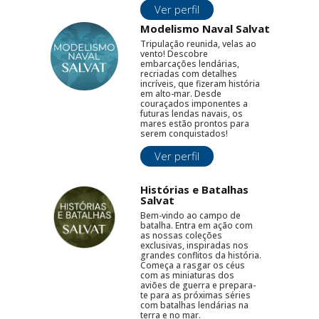
Ver perfil
Modelismo Naval Salvat
Tripulação reunida, velas ao
vento! Descobre
embarcações lendárias,
recriadas com detalhes
incríveis, que fizeram história
em alto-mar. Desde
couraçados imponentes a
futuras lendas navais, os
mares estão prontos para
serem conquistados!
Ver perfil
Histórias e Batalhas
Salvat
Bem-vindo ao campo de
batalha. Entra em ação com
as nossas coleções
exclusivas, inspiradas nos
grandes conflitos da história.
Começa a rasgar os céus
com as miniaturas dos
aviões de guerra e prepara-
te para as próximas séries
com batalhas lendárias na
terra e no mar.