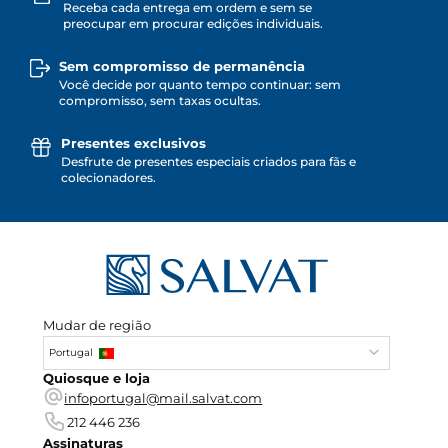
Receba cada entrega em ordem e sem se
preocupar em procurar edições individuais.
Sem compromisso de permanência
Você decide por quanto tempo continuar: sem
compromisso, sem taxas ocultas.
Presentes exclusivos
Desfrute de presentes especiais criados para fãs e
colecionadores.
Mudar de região
Portugal
Quiosque e loja
infoportugal@mail.salvat.com
212 446 236
Assinaturas