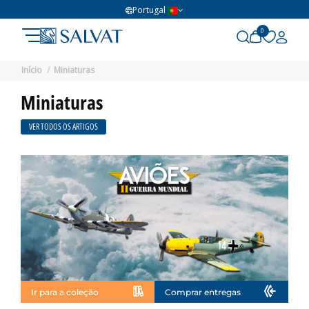
Portugal
0
Início
Miniaturas
Miniaturas
VER TODOS OS ARTIGOS
Ir para a coleção
Comprar entregas