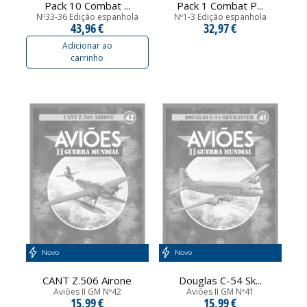
Pack 10 Combat ...
Pack 1 Combat P...
Nº33-36 Edição espanhola
Nº1-3 Edição espanhola
43,96 €
32,97 €
Adicionar ao
carrinho
Novo
Novo
CANT Z.506 Airone
Douglas C-54 Sk...
Aviões II GM Nº42
Aviões II GM Nº41
15,99 €
15,99 €