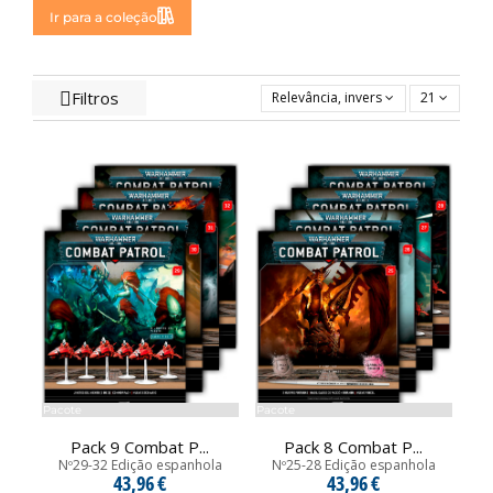
Ir para a coleção
Filtros
Relevância, inversa
21
Pacote
Pacote
Pack 9 Combat P...
Pack 8 Combat P...
Nº29-32 Edição espanhola
Nº25-28 Edição espanhola
43,96 €
43,96 €