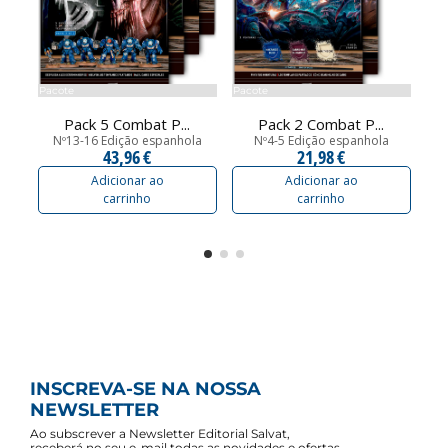
Pacote
Pacote
Pac
Pack 5 Combat P...
Pack 2 Combat P...
Nº13-16 Edição espanhola
Nº4-5 Edição espanhola
N
43,96 €
21,98 €
Adicionar ao
Adicionar ao
carrinho
carrinho
INSCREVA-SE NA NOSSA
NEWSLETTER
Ao subscrever a Newsletter Editorial Salvat,
receberá no seu e-mail todas as novidades e ofertas