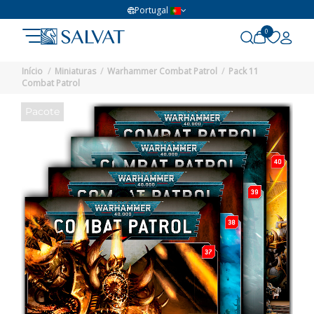
Portugal
0
Início
Miniaturas
Warhammer Combat Patrol
Pack 11
Combat Patrol
Pacote