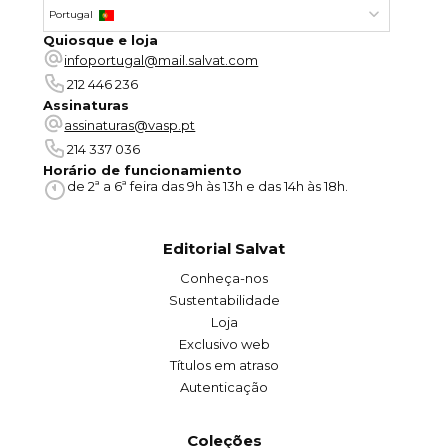
Portugal
Quiosque e loja
infoportugal@mail.salvat.com
212 446 236
Assinaturas
assinaturas@vasp.pt
214 337 036
Horário de funcionamiento
de 2ª a 6ª feira das 9h às 13h e das 14h às 18h.
Editorial Salvat
Conheça-nos
Sustentabilidade
Loja
Exclusivo web
Títulos em atraso
Autenticação
Coleções