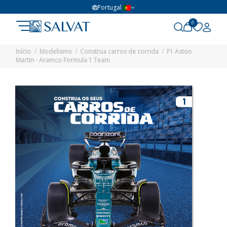
Portugal
0
Início
Modelismo
Construa carros de corrida
F1 Aston
Martin - Aramco Formula 1 Team