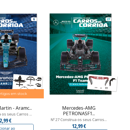
rtigos em stock
artin - Aramc...
Mercedes-AMG
PETRONASF1...
 os seus Carros ...
2,99 €
Nº 27 Construa os seus Carros...
12,99 €
cionar ao