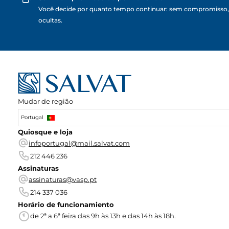
Você decide por quanto tempo continuar: sem compromisso,
ocultas.
Mudar de região
Portugal
Quiosque e loja
infoportugal@mail.salvat.com
212 446 236
Assinaturas
assinaturas@vasp.pt
214 337 036
Horário de funcionamiento
de 2ª a 6ª feira das 9h às 13h e das 14h às 18h.