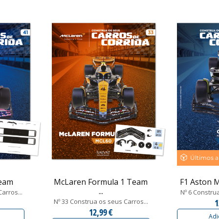
Últimos a
Team
McLaren Formula 1 Team
F1 Aston M
...
arros...
Nº 6 Construa
Nº 33 Construa os seus Carros...
1
12,99 €
Adi