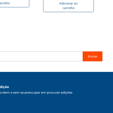
arrinho
Adicionar ao
carrinho
Enviar
dição
ordem e sem se preocupar em procurar edições