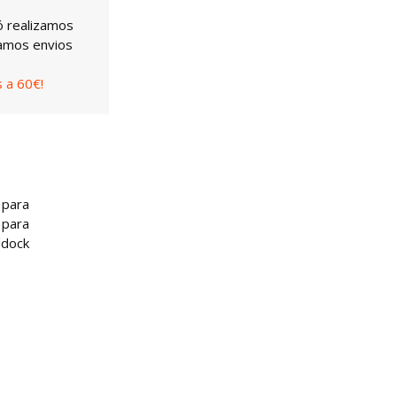
ó realizamos
uamos envios
 a 60€!
 para
 para
ddock