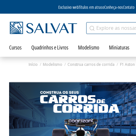
Exclusivo web
Títulos em atraso
Conheça-nos
Contato
Cursos
Quadrinhos e Livros
Modelismo
Miniaturas
Início
Modelismo
Construa carros de corrida
F1 Aston
Zoom