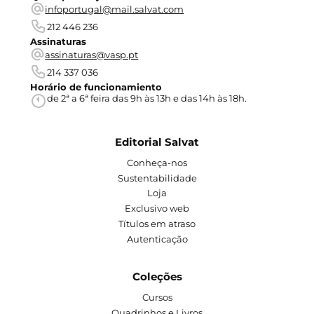
infoportugal@mail.salvat.com
212 446 236
Assinaturas
assinaturas@vasp.pt
214 337 036
Horário de funcionamiento
de 2ª a 6ª feira das 9h às 13h e das 14h às 18h.
Editorial Salvat
Conheça-nos
Sustentabilidade
Loja
Exclusivo web
Títulos em atraso
Autenticação
Coleções
Cursos
Quadrinhos e Livros