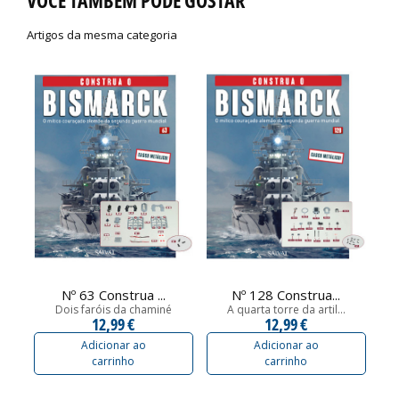
VOCÊ TAMBÉM PODE GOSTAR
Artigos da mesma categoria
Nº 63 Construa ...
Nº 128 Construa...
Dois faróis da chaminé
A quarta torre da artil...
O
12,99 €
12,99 €
Adicionar ao
Adicionar ao
carrinho
carrinho