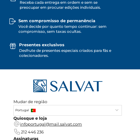
Receba cada entrega em ordem e sem se
preocupar em procurar edições individuais.
Sem compromisso de permanência
Você decide por quanto tempo continuar: sem
compromisso, sem taxas ocultas.
Presentes exclusivos
Desfrute de presentes especiais criados para fãs e
colecionadores.
Mudar de região
Portugal
Quiosque e loja
infoportugal@mail.salvat.com
212 446 236
Assinaturas