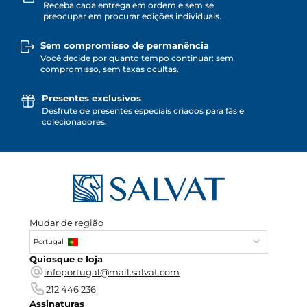
Receba cada entrega em ordem e sem se
preocupar em procurar edições individuais.
Sem compromisso de permanência
Você decide por quanto tempo continuar: sem
compromisso, sem taxas ocultas.
Presentes exclusivos
Desfrute de presentes especiais criados para fãs e
colecionadores.
Mudar de região
Portugal
Quiosque e loja
infoportugal@mail.salvat.com
212 446 236
Assinaturas