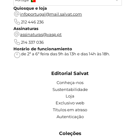
Portugal
Quiosque e loja
infoportugal@mail.salvat.com
212 446 236
Assinaturas
assinaturas@vasp.pt
214 337 036
Horário de funcionamiento
de 2ª a 6ª feira das 9h às 13h e das 14h às 18h.
Editorial Salvat
Conheça-nos
Sustentabilidade
Loja
Exclusivo web
Títulos em atraso
Autenticação
Coleções