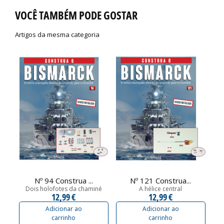
VOCÊ TAMBÉM PODE GOSTAR
Artigos da mesma categoria
Nº 94 Construa ...
Nº 121 Construa...
Dois holofotes da chaminé
A hélice central
C
12,99 €
12,99 €
Adicionar ao
Adicionar ao
carrinho
carrinho