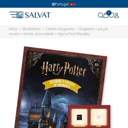
Portugal
0
Início
Modelismo
Castelo Hogwarts
Hogwarts + peças
novas + retrato autocolante + figura Fred Weasley