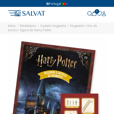
Portugal
0
Início
Modelismo
Castelo Hogwarts
Hogwarts + trio de
torres + figura de Harry Potter