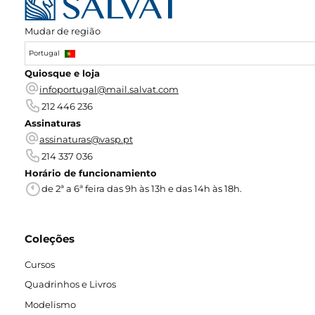
Mudar de região
Portugal
Quiosque e loja
infoportugal@mail.salvat.com
212 446 236
Assinaturas
assinaturas@vasp.pt
214 337 036
Horário de funcionamiento
de 2ª a 6ª feira das 9h às 13h e das 14h às 18h.
Coleções
Cursos
Quadrinhos e Livros
Modelismo