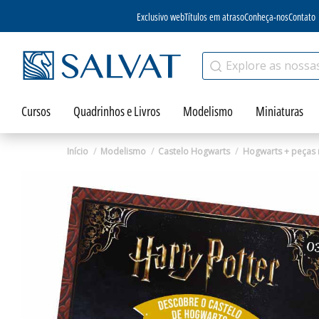
Exclusivo web
Títulos em atraso
Conheça-nos
Contato
Cursos
Quadrinhos e Livros
Modelismo
Miniaturas
Início
Modelismo
Castelo Hogwarts
Hogwarts + peças 
Zoom