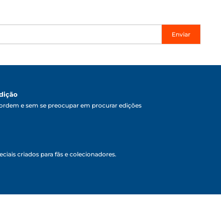
Enviar
dição
ordem e sem se preocupar em procurar edições
ciais criados para fãs e colecionadores.