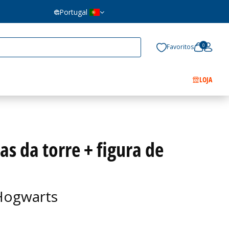
Portugal
0
Favoritos
LOJA
s da torre + figura de
 Hogwarts