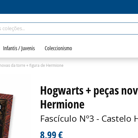
Infantis / Juvenis
Coleccionismo
novas da torre + figura de Hermione
Hogwarts + peças nova
Hermione
Fascículo Nº3 - Castelo
8,99 €