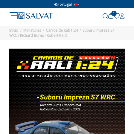
Portugal
0
Início
Miniaturas
Carros de Rali 1:24
Subaru Impreza S7
WRC / Richard Burns - Robert Reid