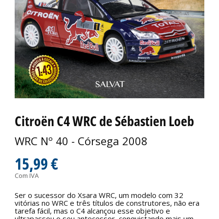
Citroën C4 WRC de Sébastien Loeb
WRC Nº 40 - Córsega 2008
15,99 €
Com IVA
Ser o sucessor do Xsara WRC, um modelo com 32
vitórias no WRC e três títulos de construtores, não era
tarefa fácil, mas o C4 alcançou esse objetivo e
ultrapassou o seu antecessor, conquistando mais um