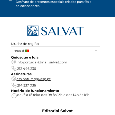
Desfrute de presentes especiais criados para fãs e
colecionadores.
Mudar de região
Portugal
Quiosque e loja
infoportugal@mail.salvat.com
212 446 236
Assinaturas
assinaturas@vasp.pt
214 337 036
Horário de funcionamiento
de 2ª a 6ª feira das 9h às 13h e das 14h às 18h.
Editorial Salvat