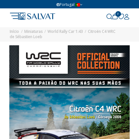
Portugal
0
Início
Miniaturas
World Rally Car 1:43
Citroën C4 WRC
de Sébastien Loeb