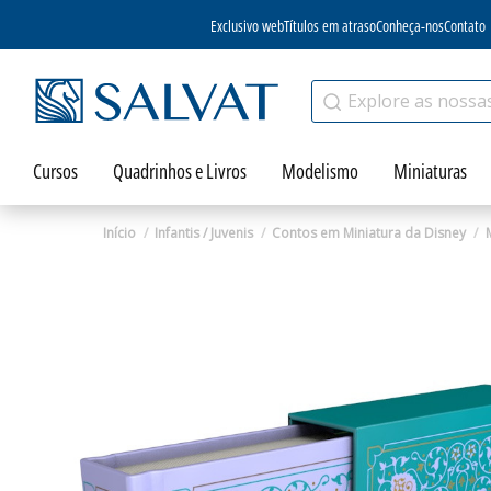
Exclusivo web
Títulos em atraso
Conheça-nos
Contato
Cursos
Quadrinhos e Livros
Modelismo
Miniaturas
Início
Infantis / Juvenis
Contos em Miniatura da Disney
Zoom