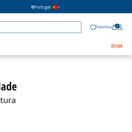
Portugal
0
Favoritos
LOJA
dade
tura