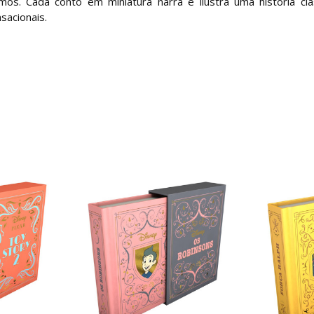
s. Cada conto em miniatura narra e ilustra uma história clá
sacionais.