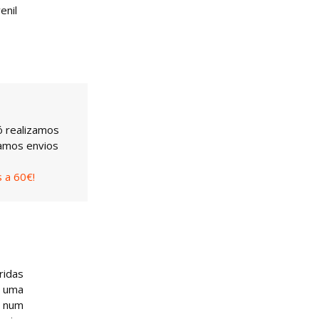
enil
ó realizamos
uamos envios
 a 60€!
ridas
é uma
, num