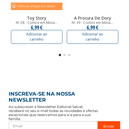
Últimos artigos em stock
Toy Story
A Procura De Dory
Nº 28 - Contos em Minia...
Nº 39 - Contos em Minia...
N
6,99 €
6,99 €
Adicionar ao
Adicionar ao
carrinho
carrinho
INSCREVA-SE NA NOSSA
NEWSLETTER
Ao subscrever a Newsletter Editorial Salvat,
receberá no seu e-mail todas as novidades e ofertas
excecionais que reservamos para si e para a sua
família.
Enviar