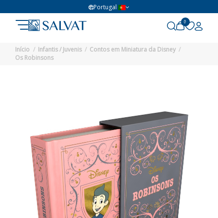
Portugal
0
Início
Infantis / Juvenis
Contos em Miniatura da Disney
Os Robinsons