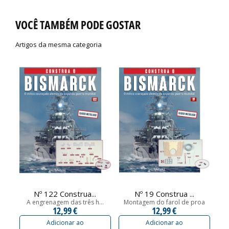
VOCÊ TAMBÉM PODE GOSTAR
Artigos da mesma categoria
Nº 122 Construa...
Nº 19 Construa ...
A engrenagem das três h...
Montagem do farol de proa
O
12,99 €
12,99 €
Adicionar ao
Adicionar ao