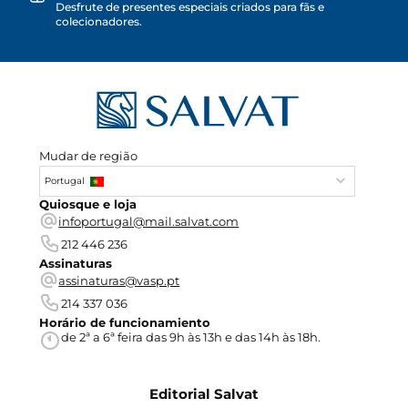
Desfrute de presentes especiais criados para fãs e
colecionadores.
Mudar de região
Portugal
Quiosque e loja
infoportugal@mail.salvat.com
212 446 236
Assinaturas
assinaturas@vasp.pt
214 337 036
Horário de funcionamiento
de 2ª a 6ª feira das 9h às 13h e das 14h às 18h.
Editorial Salvat