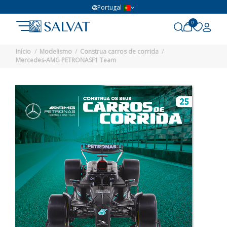
Portugal
0
Início
Modelismo
Construa carros de corrida
Mercedes-AMG PETRONASF1 Team