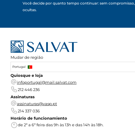
Você decide por quanto tempo continuar: sem compromisso,
ocultas.
Mudar de região
Portugal
Quiosque e loja
infoportugal@mail.salvat.com
212 446 236
Assinaturas
assinaturas@vasp.pt
214 337 036
Horário de funcionamiento
de 2ª a 6ª feira das 9h às 13h e das 14h às 18h.