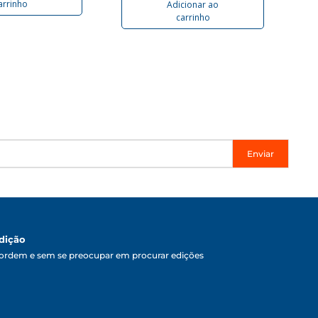
arrinho
Adicionar ao
carrinho
Enviar
dição
ordem e sem se preocupar em procurar edições