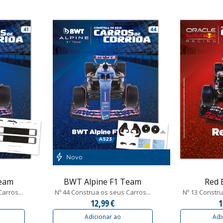
Novo
Team
BWT Alpine F1 Team
Red 
arros...
Nº 44 Construa os seus Carros...
Nº 13 Constru
12,99 €
1
Adicionar ao
Adi