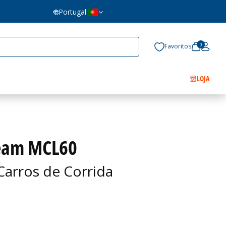
Portugal
0
Favoritos
LOJA
Team MCL60
Carros de Corrida