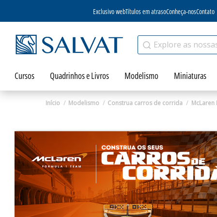
Exclusivo web
Títulos em atraso
Conheça-nos
Contato
Cursos
Quadrinhos e Livros
Modelismo
Miniaturas
Início
Modelismo
Construa carros de corrida
McLaren 
Zoom