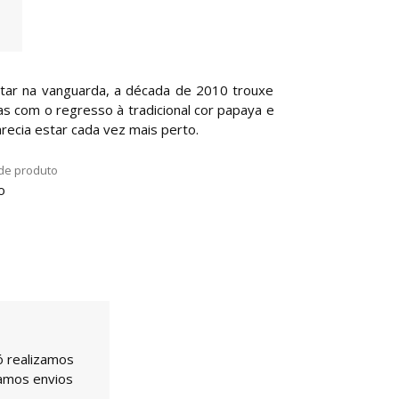
star na vanguarda, a década de 2010 trouxe
as com o regresso à tradicional cor papaya e
arecia estar cada vez mais perto.
de produto
o
ó realizamos
uamos envios