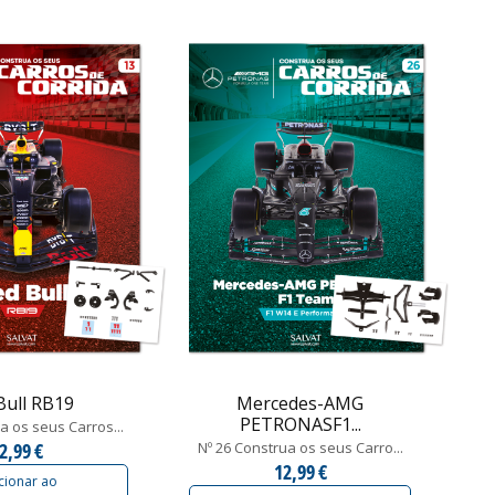
Bull RB19
Mercedes-AMG
PETRONASF1...
a os seus Carros...
2,99 €
Nº 26 Construa os seus Carro...
12,99 €
cionar ao