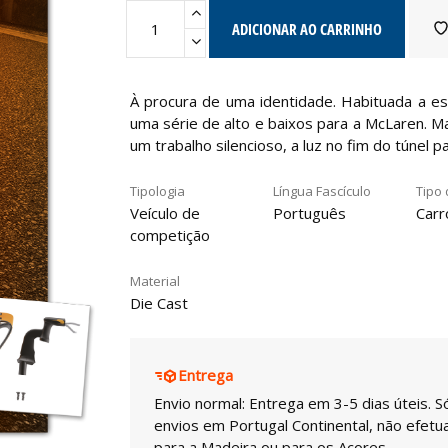
ADICIONAR AO CARRINHO
À procura de uma identidade. Habituada a e
uma série de alto e baixos para a McLaren. M
um trabalho silencioso, a luz no fim do túnel p
Tipologia
Língua Fascículo
Tipo 
Veículo de
Português
Carr
competição
Material
Die Cast
Entrega
Envio normal: Entrega em 3-5 dias úteis. S
envios em Portugal Continental, não efet
para a Madeira ou para os Açores.