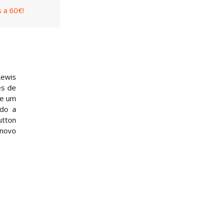
 a 60€!
Lewis
es de
de um
ado a
utton
 novo