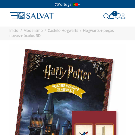
Portugal
0
Início
Modelismo
Castelo Hogwarts
Hogwarts + peças
novas + óculos 3D