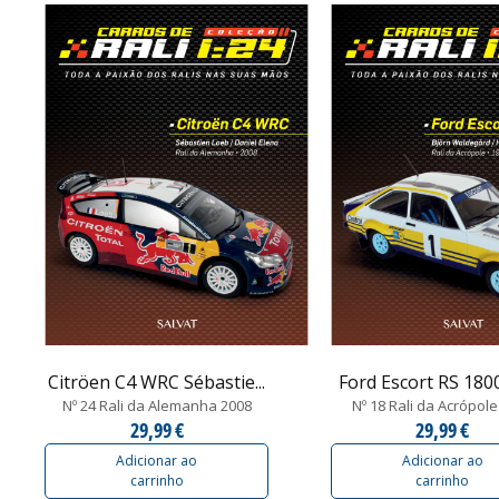
Citröen C4 WRC Sébastie...
Ford Escort RS 1800 
Nº 24 Rali da Alemanha 2008
Nº 18 Rali da Acrópol
29,99 €
29,99 €
Adicionar ao
Adicionar ao
carrinho
carrinho