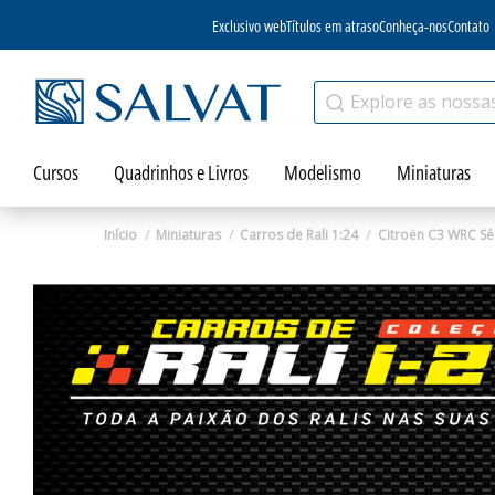
Exclusivo web
Títulos em atraso
Conheça-nos
Contato
Cursos
Quadrinhos e Livros
Modelismo
Miniaturas
Início
Miniaturas
Carros de Rali 1:24
Citroën C3 WRC Sé
Zoom