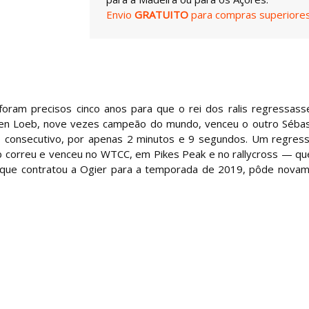
Envio
GRATUITO
para compras superiores
 foram precisos cinco anos para que o rei dos ralis regressas
ien Loeb, nove vezes campeão do mundo, venceu o outro Sébas
lo consecutivo, por apenas 2 minutos e 9 segundos. Um regres
b correu e venceu no WTCC, em Pikes Peak e no rallycross — q
n, que contratou a Ogier para a temporada de 2019, pôde nova