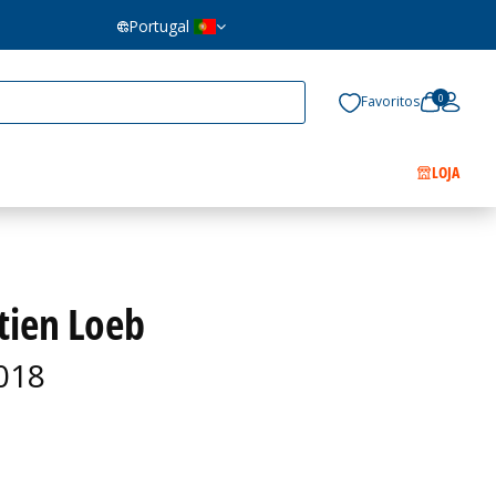
Portugal
0
Favoritos
LOJA
tien Loeb
2018