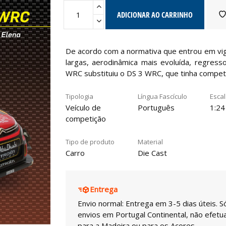
ADICIONAR AO CARRINHO
De acordo com a normativa que entrou em vi
largas, aerodinâmica mais evoluída, regresso
WRC substituiu o DS 3 WRC, que tinha compet
Tipologia
Língua Fascículo
Esca
Veículo de
Português
1:24
competição
Tipo de produto
Material
Carro
Die Cast
Entrega
Envio normal: Entrega em 3-5 dias úteis. S
envios em Portugal Continental, não efet
para a Madeira ou para os Açores.