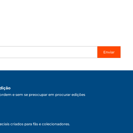
Enviar
dição
ordem e sem se preocupar em procurar edições
ciais criados para fãs e colecionadores.