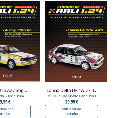
ro A2 / Stig ...
Lancia Delta HF 4WD / B...
i da Suécia 1984
Nº 39 Rali de Monte Carlo 1988
9,99 €
29,99 €
cionar ao
Adicionar ao
arrinho
carrinho