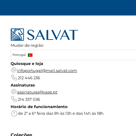
Mudar de região
Portugal
Quiosque e loja
infoportugal@mail.salvat.com
212 446 236
Assinaturas
assinaturas@vasp.pt
214 337 036
Horário de funcionamiento
de 2ª a 6ª feira das 9h às 13h e das 14h às 18h.
Coleções