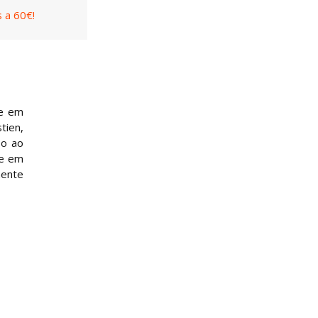
 a 60€!
se em
tien,
so ao
ue em
mente