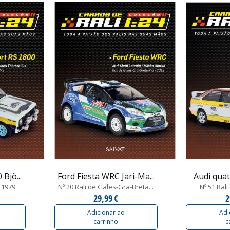
Bjö...
Ford Fiesta WRC Jari-Ma...
Audi quatt
e 1979
Nº 20 Rali de Gales-Grã-Breta...
Nº 51 Ral
29,99 €
2
Adicionar ao
Adi
carrinho
c