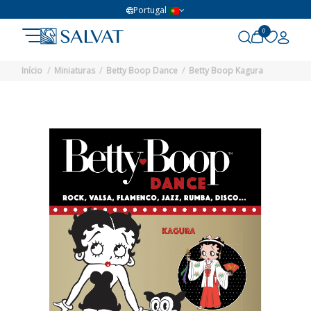
Portugal
0
Início
Miniaturas
Betty Boop Dance
Betty Boop Kagura