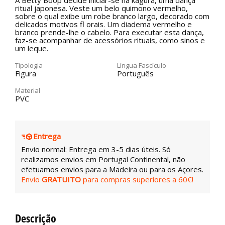
A Betty Boop decide iniciar-se na kagura, uma dança
ritual japonesa. Veste um belo quimono vermelho,
sobre o qual exibe um robe branco largo, decorado com
delicados motivos fl orais. Um diadema vermelho e
branco prende-lhe o cabelo. Para executar esta dança,
faz-se acompanhar de acessórios rituais, como sinos e
um leque.
Tipologia
Língua Fascículo
Figura
Português
Material
PVC
Entrega
Envio normal: Entrega em 3-5 dias úteis. Só
realizamos envios em Portugal Continental, não
efetuamos envios para a Madeira ou para os Açores.
Envio
GRATUITO
para compras superiores a 60€!
Descrição