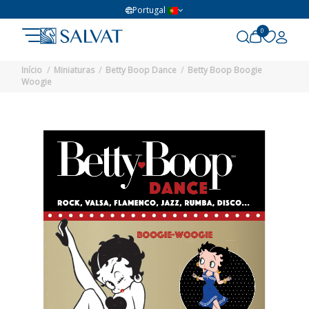
Portugal
0
Início
Miniaturas
Betty Boop Dance
Betty Boop Boogie
Woogie