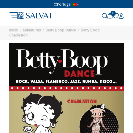
Portugal
0
Início
Miniaturas
Betty Boop Dance
Betty Boop
Charleston