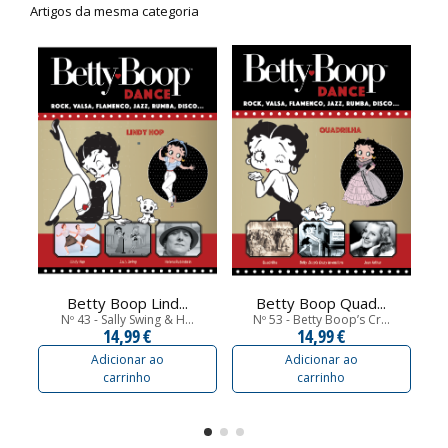
Artigos da mesma categoria
Betty Boop Lind...
Betty Boop Quad...
Nº 43 - Sally Swing & H...
Nº 53 - Betty Boop’s Cr...
N
14,99 €
14,99 €
Adicionar ao
Adicionar ao
carrinho
carrinho