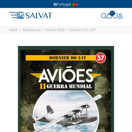
Portugal
0
Início
Miniaturas
Avioes llGM
Dornier DO 24T