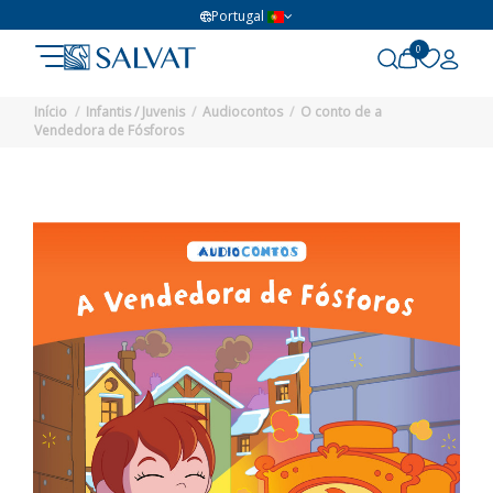
Portugal
0
Início
Infantis / Juvenis
Audiocontos
O conto de a
Vendedora de Fósforos