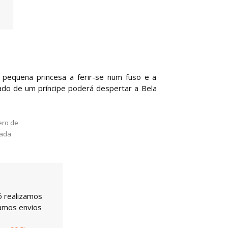
 pequena princesa a ferir-se num fuso e a
ado de um príncipe poderá despertar a Bela
ro de
ada
ó realizamos
uamos envios