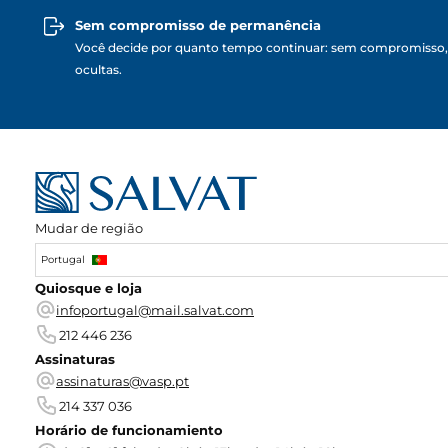
Sem compromisso de permanência
Você decide por quanto tempo continuar: sem compromisso,
ocultas.
Mudar de região
Portugal
Quiosque e loja
infoportugal@mail.salvat.com
212 446 236
Assinaturas
assinaturas@vasp.pt
214 337 036
Horário de funcionamiento