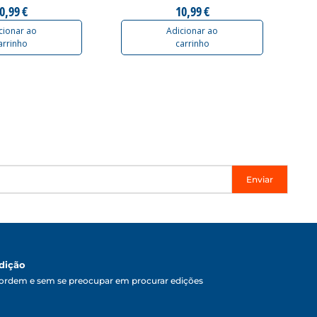
0,99 €
10,99 €
cionar ao
Adicionar ao
arrinho
carrinho
Enviar
dição
ordem e sem se preocupar em procurar edições