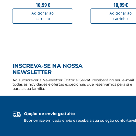
10,99 €
10,99 €
Adicionar ao
Adicionar ao
carrinho
carrinho
INSCREVA-SE NA NOSSA
NEWSLETTER
Ao subscrever a Newsletter Editorial Salvat, receberá no seu e-mail
todas as novidades e ofertas excecionais que reservamos para si e
para a sua família.
Opção de envio gratuito
Economize em cada envio e receba a sua coleção confortave