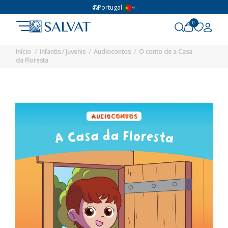
Portugal
0
Início
Infantis / Juvenis
Audiocontos
O conto de a Casa
da Floresta