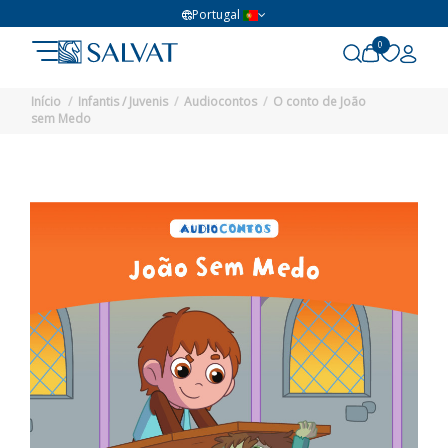
Portugal
0
Início
Infantis / Juvenis
Audiocontos
O conto de João
sem Medo