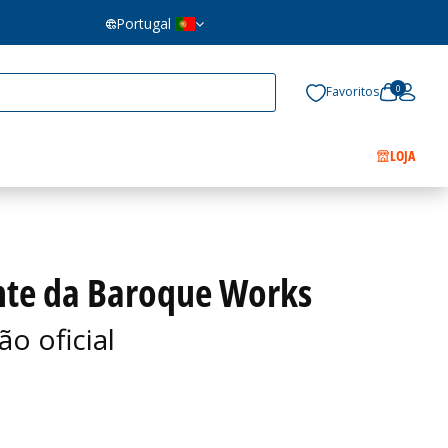
Portugal
0
Favoritos
LOJA
nte da Baroque Works
o oficial