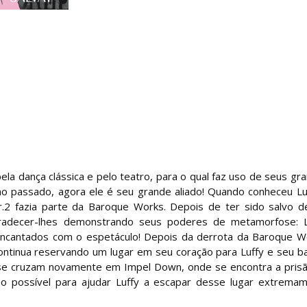
ela dança clássica e pelo teatro, para o qual faz uso de seus gr
 no passado, agora ele é seu grande aliado! Quando conheceu Lu
r.2 fazia parte da Baroque Works. Depois de ter sido salvo 
radecer-lhes demonstrando seus poderes de metamorfose: L
encantados com o espetáculo! Depois da derrota da Baroque W
 continua reservando um lugar em seu coração para Luffy e seu b
se cruzam novamente em Impel Down, onde se encontra a pris
 o possível para ajudar Luffy a escapar desse lugar extrema