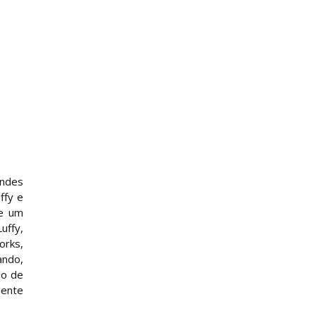
andes
ffy e
de um
uffy,
orks,
ando,
ão de
mente