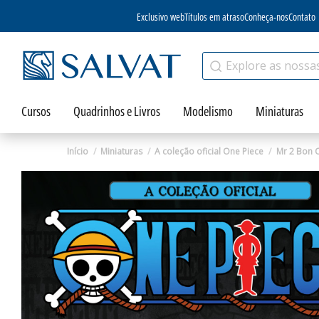
Exclusivo web
Títulos em atraso
Conheça-nos
Contato
Cursos
Quadrinhos e Livros
Modelismo
Miniaturas
Início
Miniaturas
A coleção oficial One Piece
Mr 2 Bon 
Zoom
Zoom