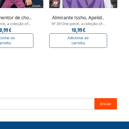
mentor de cho...
Almirante Issho, Apelid...
ce, a coleção of...
Nº 39 One piece, a coleção of...
0,99 €
10,99 €
cionar ao
Adicionar ao
arrinho
carrinho
Enviar