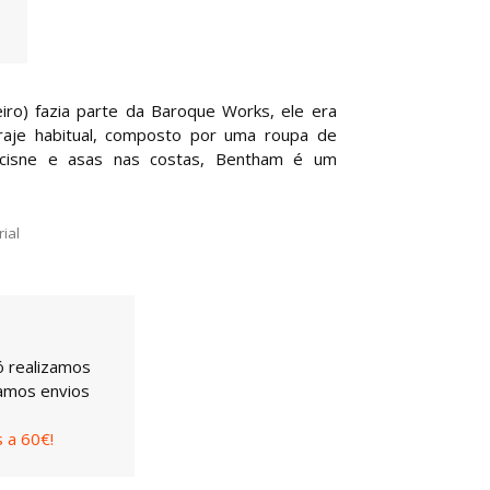
o) fazia parte da Baroque Works, ele era
aje habitual, composto por uma roupa de
 cisne e asas nas costas, Bentham é um
ial
ó realizamos
uamos envios
 a 60€!