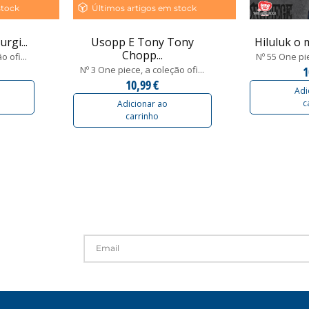
stock
Últimos artigos em stock
rgi...
Usopp E Tony Tony
Hiluluk o 
Chopp...
o ofi...
Nº 55 One pie
Nº 3 One piece, a coleção ofi...
1
10,99 €
Adi
c
Adicionar ao
carrinho