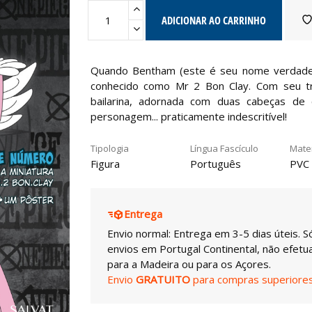
ADICIONAR AO CARRINHO
Quando Bentham (este é seu nome verdadeir
conhecido como Mr 2 Bon Clay. Com seu tr
bailarina, adornada com duas cabeças de
personagem... praticamente indescritível!
Tipologia
Língua Fascículo
Mater
Figura
Português
PVC
Entrega
Envio normal: Entrega em 3-5 dias úteis. S
envios em Portugal Continental, não efet
para a Madeira ou para os Açores.
Envio
GRATUITO
para compras superiores