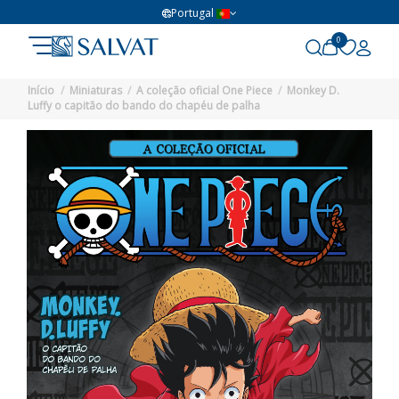
Portugal
0
Início
Miniaturas
A coleção oficial One Piece
Monkey D.
Luffy o capitão do bando do chapéu de palha