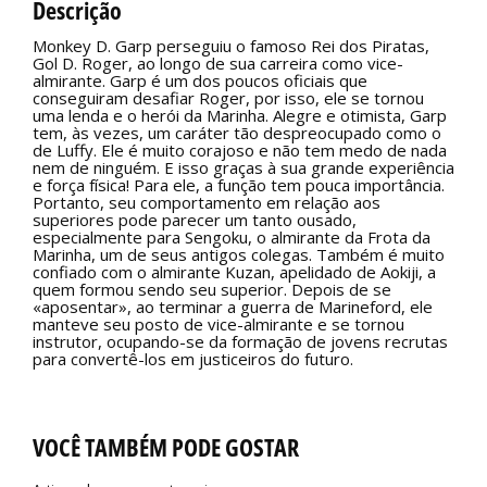
Descrição
Monkey D. Garp perseguiu o famoso Rei dos Piratas,
Gol D. Roger, ao longo de sua carreira como vice-
almirante. Garp é um dos poucos oficiais que
conseguiram desafiar Roger, por isso, ele se tornou
uma lenda e o herói da Marinha. Alegre e otimista, Garp
tem, às vezes, um caráter tão despreocupado como o
de Luffy. Ele é muito corajoso e não tem medo de nada
nem de ninguém. E isso graças à sua grande experiência
e força física! Para ele, a função tem pouca importância.
Portanto, seu comportamento em relação aos
superiores pode parecer um tanto ousado,
especialmente para Sengoku, o almirante da Frota da
Marinha, um de seus antigos colegas. Também é muito
confiado com o almirante Kuzan, apelidado de Aokiji, a
quem formou sendo seu superior. Depois de se
«aposentar», ao terminar a guerra de Marineford, ele
manteve seu posto de vice-almirante e se tornou
instrutor, ocupando-se da formação de jovens recrutas
para convertê-los em justiceiros do futuro.
VOCÊ TAMBÉM PODE GOSTAR