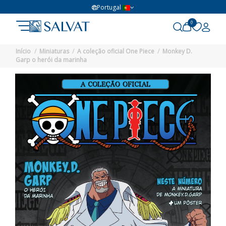
Portugal
0
Início
Miniaturas
A coleção oficial One Piece
Monkey D.
Garp o herói da marinha