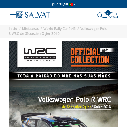
Portugal
0
Início
Miniaturas
World Rally Car 1:43
Volkswagen Polo
R WRC de Sébastien Ogier 2016