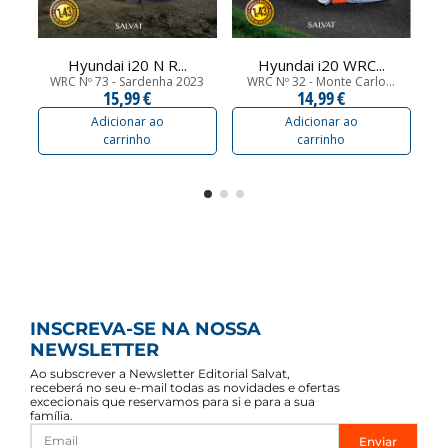
Hyundai i20 N R...
Hyundai i20 WRC...
WRC Nº 73 - Sardenha 2023
WRC Nº 32 - Monte Carlo...
W
15,99 €
14,99 €
Adicionar ao
Adicionar ao
carrinho
carrinho
INSCREVA-SE NA NOSSA
NEWSLETTER
Ao subscrever a Newsletter Editorial Salvat,
receberá no seu e-mail todas as novidades e ofertas
excecionais que reservamos para si e para a sua
família.
Enviar