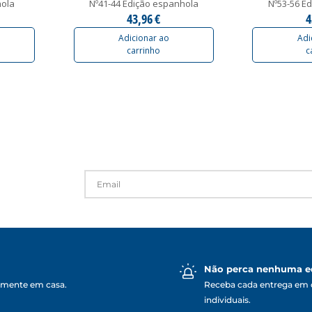
hola
Nº41-44 Edição espanhola
Nº53-56 E
43,96 €
4
Adicionar ao
Adi
carrinho
c
Não perca nenhuma e
lmente em casa.
Receba cada entrega em 
individuais.