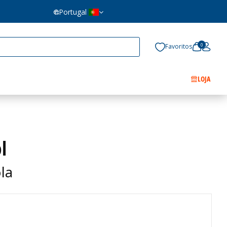
Portugal
0
Favoritos
LOJA
l
la