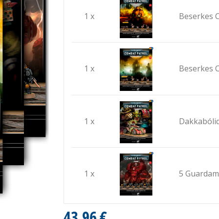
1 x
Beserkes C
1 x
Beserkes C
1 x
Dakkabóli
1 x
5 Guardam
43,96 €