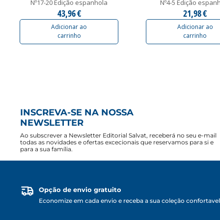
Nº17-20 Edição espanhola
Nº4-5 Edição espan
43,96 €
21,98 €
Adicionar ao
Adicionar ao
carrinho
carrinho
INSCREVA-SE NA NOSSA
NEWSLETTER
Ao subscrever a Newsletter Editorial Salvat, receberá no seu e-mail
todas as novidades e ofertas excecionais que reservamos para si e
para a sua família.
Opção de envio gratuito
Economize em cada envio e receba a sua coleção confortave