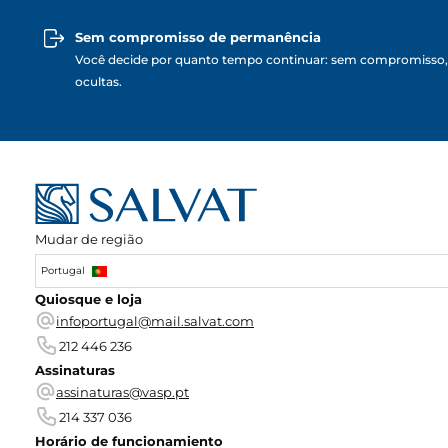
Sem compromisso de permanência
Você decide por quanto tempo continuar: sem compromisso,
ocultas.
Mudar de região
Portugal
Quiosque e loja
infoportugal@mail.salvat.com
212 446 236
Assinaturas
assinaturas@vasp.pt
214 337 036
Horário de funcionamiento