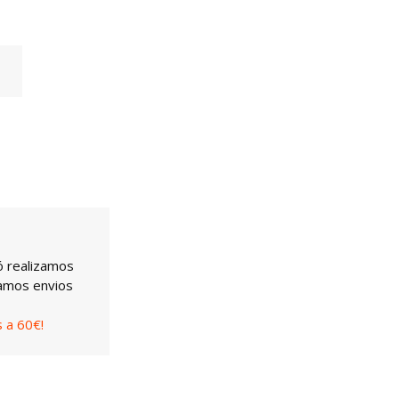
ó realizamos
uamos envios
 a 60€!