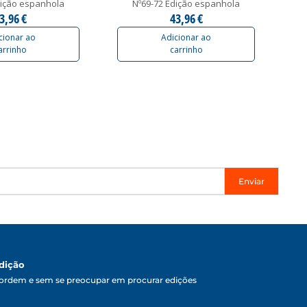
dição espanhola
Nº69-72 Edição espanhola
3,96 €
43,96 €
cionar ao
Adicionar ao
arrinho
carrinho
Enviar
dição
ordem e sem se preocupar em procurar edições