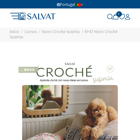
Portugal
0
Início
Cursos
Novo Croche Susimiu
Nº47 Novo Croché
Susimiu