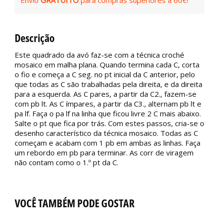
Envio
GRATUITO
para compras superiores a 60€!
Descrição
Este quadrado da avó faz-se com a técnica croché
mosaico em malha plana. Quando termina cada C, corta
o fio e começa a C seg. no pt inicial da C anterior, pelo
que todas as C são trabalhadas pela direita, e da direita
para a esquerda. As C pares, a partir da C2., fazem-se
com pb lt. As C ímpares, a partir da C3., alternam pb lt e
pa lf. Faça o pa lf na linha que ficou livre 2 C mais abaixo.
Salte o pt que fica por trás. Com estes passos, cria-se o
desenho característico da técnica mosaico. Todas as C
começam e acabam com 1 pb em ambas as linhas. Faça
um rebordo em pb para terminar. As corr de viragem
não contam como o 1.º pt da C.
VOCÊ TAMBÉM PODE GOSTAR