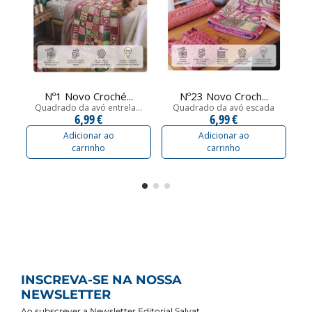
Nº1 Novo Croché...
Nº23 Novo Croch...
Quadrado da avó entrela...
Quadrado da avó escada
Q
6,99 €
6,99 €
Adicionar ao
Adicionar ao
carrinho
carrinho
INSCREVA-SE NA NOSSA
NEWSLETTER
Ao subscrever a Newsletter Editorial Salvat,