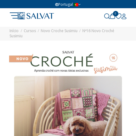
Portugal
0
Início
Cursos
Novo Croche Susimiu
Nº16 Novo Croché
Susimiu