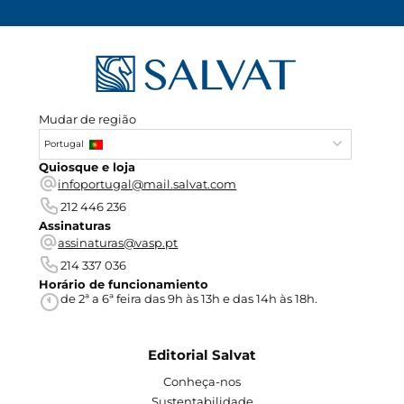
Mudar de região
Portugal
Quiosque e loja
infoportugal@mail.salvat.com
212 446 236
Assinaturas
assinaturas@vasp.pt
214 337 036
Horário de funcionamiento
de 2ª a 6ª feira das 9h às 13h e das 14h às 18h.
Editorial Salvat
Conheça-nos
Sustentabilidade