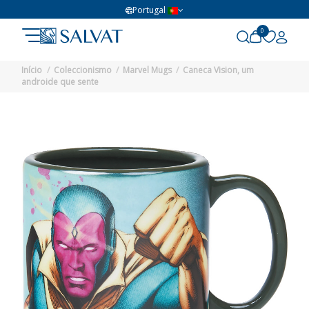
Portugal
0
Início
Coleccionismo
Marvel Mugs
Caneca Vision, um
androide que sente