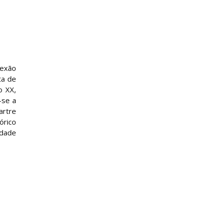
lexão
ta de
o XX,
-se a
artre
órico
rdade