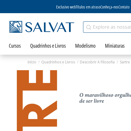
Exclusivo web
Títulos em atraso
Conheça-nos
Contato
Cursos
Quadrinhos e Livros
Modelismo
Miniaturas
Início
Quadrinhos e Livros
Descobrir A Filosofia
Sartre
Zoom