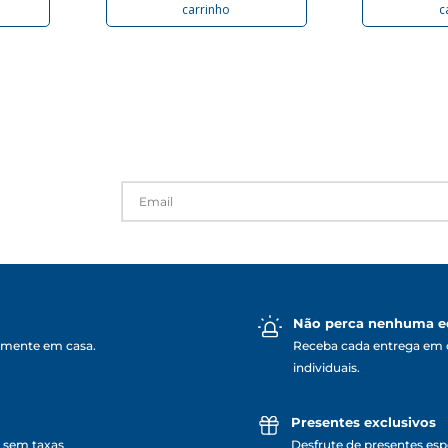
carrinho
c
Não perca nenhuma e
lmente em casa.
Receba cada entrega em 
individuais.
Presentes exclusivos
 sem taxas
Desfrute de presentes espe