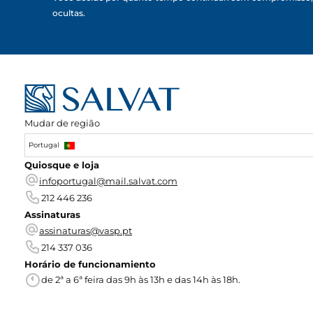
ocultas.
Mudar de região
Portugal
Quiosque e loja
infoportugal@mail.salvat.com
212 446 236
Assinaturas
assinaturas@vasp.pt
214 337 036
Horário de funcionamiento
de 2ª a 6ª feira das 9h às 13h e das 14h às 18h.