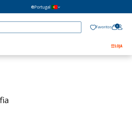
Portugal
0
Favoritos
LOJA
fia