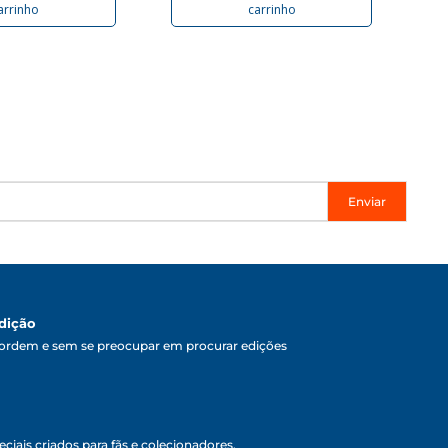
arrinho
carrinho
Enviar
dição
ordem e sem se preocupar em procurar edições
ciais criados para fãs e colecionadores.