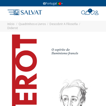
Portugal
0
Início
Quadrinhos e Livros
Descobrir A Filosofia
Diderot