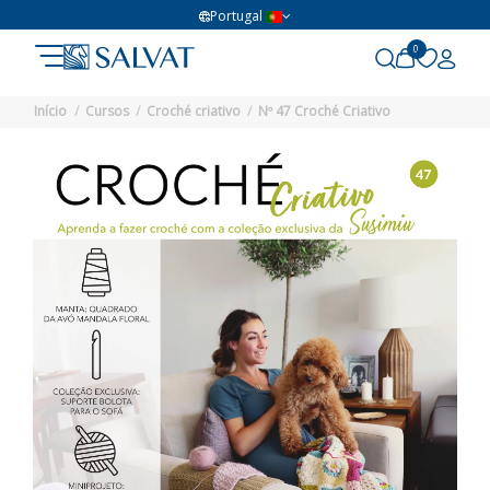
Portugal
0
Início
Cursos
Croché criativo
Nº 47 Croché Criativo