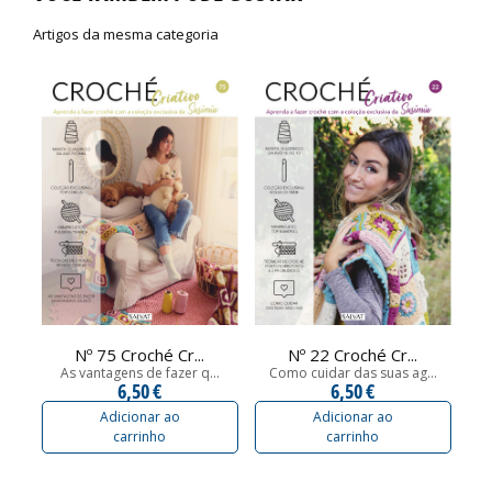
Artigos da mesma categoria
Nº 75 Croché Cr...
Nº 22 Croché Cr...
As vantagens de fazer q...
Como cuidar das suas ag...
F
6,50 €
6,50 €
Adicionar ao
Adicionar ao
carrinho
carrinho