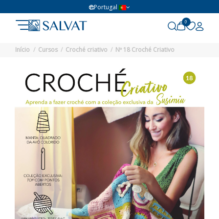
Portugal
0
Início
Cursos
Croché criativo
Nº 18 Croché Criativo