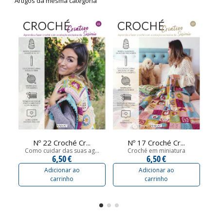
Artigos da mesma categoria
Nº 22 Croché Cr...
Nº 17 Croché Cr...
Como cuidar das suas ag...
Croché em miniatura
A
6,50 €
6,50 €
Adicionar ao
Adicionar ao
carrinho
carrinho