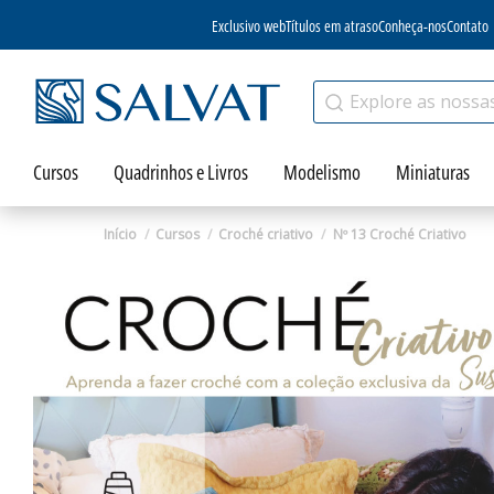
Exclusivo web
Títulos em atraso
Conheça-nos
Contato
Cursos
Quadrinhos e Livros
Modelismo
Miniaturas
Início
Cursos
Croché criativo
Nº 13 Croché Criativo
Zoom