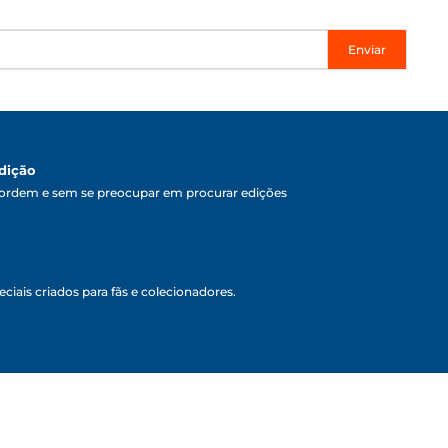
Enviar
dição
ordem e sem se preocupar em procurar edições
ciais criados para fãs e colecionadores.