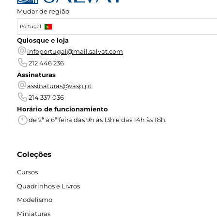
Mudar de região
Portugal
Quiosque e loja
infoportugal@mail.salvat.com
212 446 236
Assinaturas
assinaturas@vasp.pt
214 337 036
Horário de funcionamiento
de 2ª a 6ª feira das 9h às 13h e das 14h às 18h.
Coleções
Cursos
Quadrinhos e Livros
Modelismo
Miniaturas