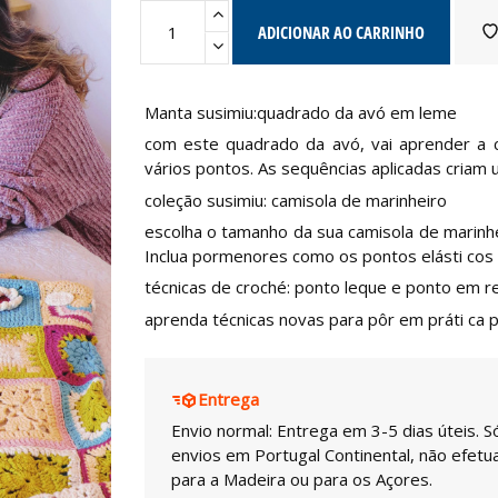
ADICIONAR AO CARRINHO
Manta susimiu:quadrado da avó em leme
com este quadrado da avó, vai aprender a 
vários pontos. As sequências aplicadas criam
coleção susimiu: camisola de marinheiro
escolha o tamanho da sua camisola de marinhe
Inclua pormenores como os pontos elásti cos 
técnicas de croché: ponto leque e ponto em r
aprenda técnicas novas para pôr em práti ca 
Entrega
Envio normal: Entrega em 3-5 dias úteis. S
envios em Portugal Continental, não efet
para a Madeira ou para os Açores.