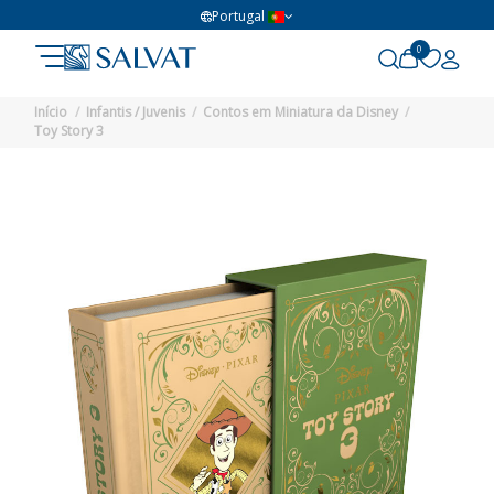
Portugal
0
Início
Infantis / Juvenis
Contos em Miniatura da Disney
Toy Story 3