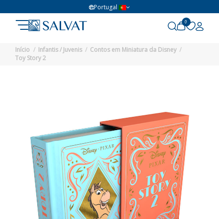
Portugal
0
Início
Infantis / Juvenis
Contos em Miniatura da Disney
Toy Story 2