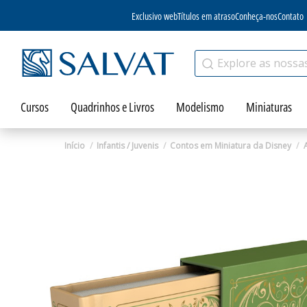
Exclusivo web
Títulos em atraso
Conheça-nos
Contato
Cursos
Quadrinhos e Livros
Modelismo
Miniaturas
Início
Infantis / Juvenis
Contos em Miniatura da Disney
Zoom