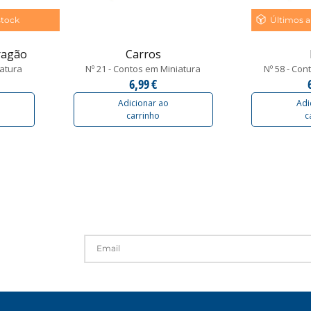
stock
Últimos a
ragão
Carros
iatura
Nº 21 - Contos em Miniatura
Nº 58 - Con
6,99 €
Adicionar ao
Adi
carrinho
c