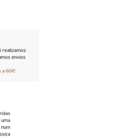
ó realizamos
uamos envios
 a 60€!
ridas
é uma
, num
ssica