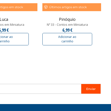
rtigos em stock
Últimos artigos em stock
Luca
Pinóquio
tos em Miniatura
Nº 33 - Contos em Miniatura
6,99 €
6,99 €
cionar ao
Adicionar ao
arrinho
carrinho
Enviar