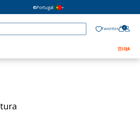
Portugal
0
Favoritos
LOJA
tura